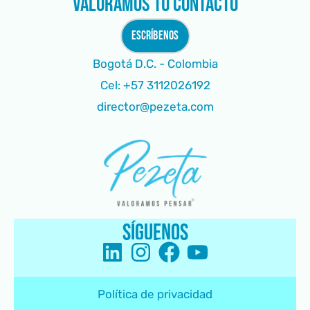
Valoramos tu contacto
ESCRÍBENOS
Bogotá D.C. - Colombia
Cel: +57 3112026192
director@pezeta.com
síguenos
L
I
F
Y
i
n
a
o
Política de privacidad